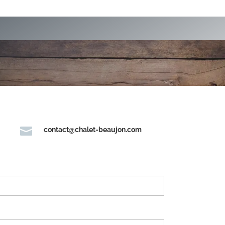

contact@chalet-beaujon.com