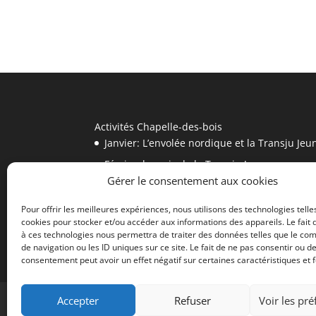
Activités Chapelle-des-bois
Janvier: L’envolée nordique et la Transju Jeu
Février: le mois de la Transju !
Gérer le consentement aux cookies
Massages, bien être, coaching et nature ave
9/10 Août 2025: Fête du Bio de Chapelle-des
Pour offrir les meilleures expériences, nous utilisons des technologies telle
cookies pour stocker et/ou accéder aux informations des appareils. Le fait 
ECOMUSEE MAISON MICHAUD
à ces technologies nous permettra de traiter des données telles que le c
de navigation ou les ID uniques sur ce site. Le fait de ne pas consentir ou de
consentement peut avoir un effet négatif sur certaines caractéristiques et f
Accepter
Refuser
Voir les pr
Mentions légales et RGPD
Plan du site