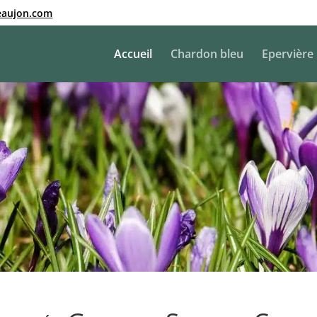
eaujon.com
Accueil
Chardon bleu
Epervière