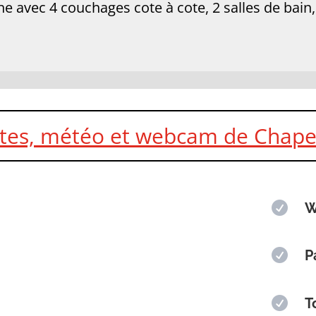
 avec 4 couchages cote à cote, 2 salles de bain,
stes, météo et webcam de Chape

W

P

T